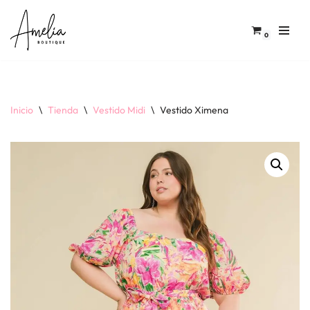
Saltar
0
al
contenido
Inicio
\
Tienda
\
Vestido Midi
\
Vestido Ximena