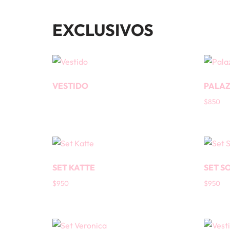
EXCLUSIVOS
VESTIDO
PALAZ
$
850
SET KATTE
SET S
$
950
$
950