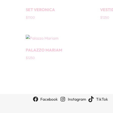
SET VERONICA
VESTI
$
1100
$
1250
PALAZZO MARIAM
$
1250
Facebook
Instagram
TikTok