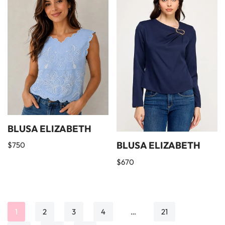
BLUSA ELIZABETH
BLUSA ELIZABETH
$
750
$
670
1
2
3
4
…
21