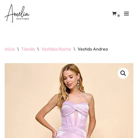
Saltar
0
al
contenido
Inicio
\
Tienda
\
Vestidos Noche
\
Vestido Andrea