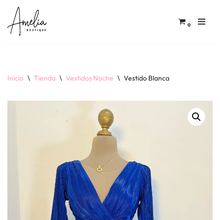
Saltar
0
al
contenido
Inicio
\
Tienda
\
Vestidos Noche
\
Vestido Blanca