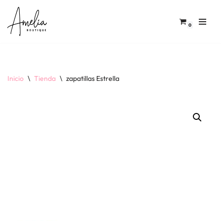
Saltar
0
al
contenido
Inicio
\
Tienda
\
zapatillas Estrella