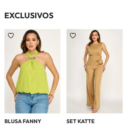
EXCLUSIVOS
LUSA FANNY
SET KATTE
SE