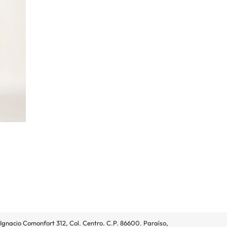
BLUSA 
$
420
Ignacio Comonfort 312, Col. Centro. C.P. 86600. Paraíso,