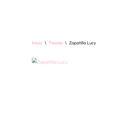
Saltar
al
contenido
Inicio
\
Tienda
\
Zapatilla Lucy