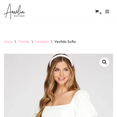
Saltar
0
al
contenido
Inicio
\
Tienda
\
Vestidos
\
Vestido Sofia