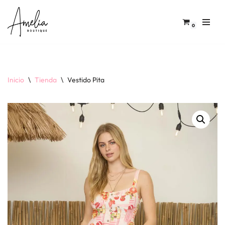
Saltar
0
al
contenido
Inicio
\
Tienda
\
Vestido Pita