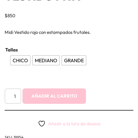
$
850
Midi Vestido rojo con estampados frutales.
Tallas
CHICO
MEDIANO
GRANDE
AÑADIR AL CARRITO
Añadir a la lista de deseos
SKU:
19954