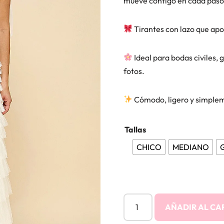
mueve contigo en cada paso
Tirantes con lazo que apo
Ideal para bodas civiles,
fotos.
Cómodo, ligero y simplem
Tallas
CHICO
MEDIANO
AÑADIR AL CA