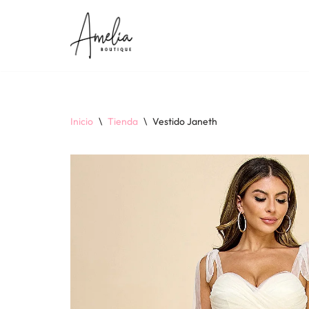
Saltar
al
contenido
Inicio
\
Tienda
\
Vestido Janeth