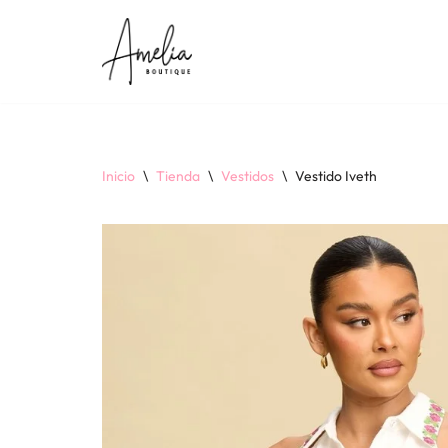
Saltar
al
contenido
Inicio
\
Tienda
\
Vestidos
\
Vestido Iveth