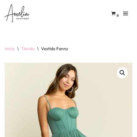
Saltar
0
al
contenido
Inicio
\
Tienda
\
Vestido Fanny