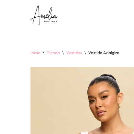
Saltar
al
contenido
Inicio
\
Tienda
\
Vestidos
\
Vestido Adalgiza