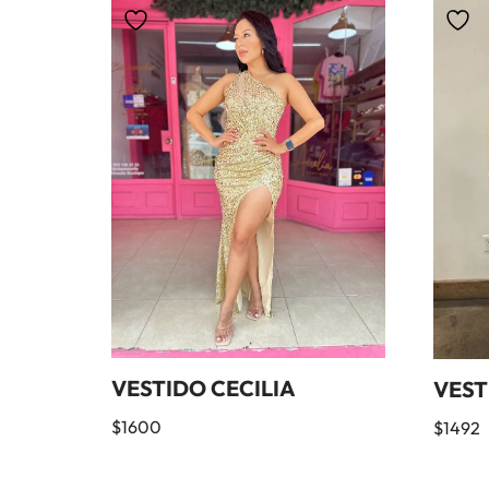
VESTIDO CECILIA
VEST
$
1600
$
1492