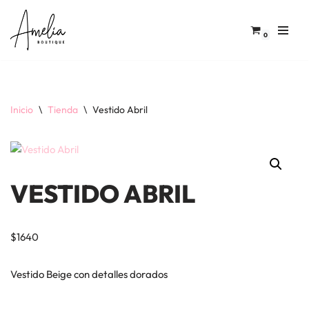
Saltar
0
al
contenido
Inicio
\
Tienda
\
Vestido Abril
VESTIDO ABRIL
$
1640
Vestido Beige con detalles dorados