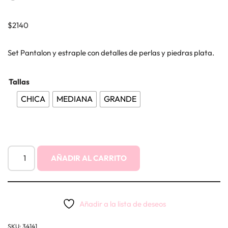
$
2140
Set Pantalon y estraple con detalles de perlas y piedras plata.
Tallas
CHICA
MEDIANA
GRANDE
AÑADIR AL CARRITO
Añadir a la lista de deseos
SKU:
34141