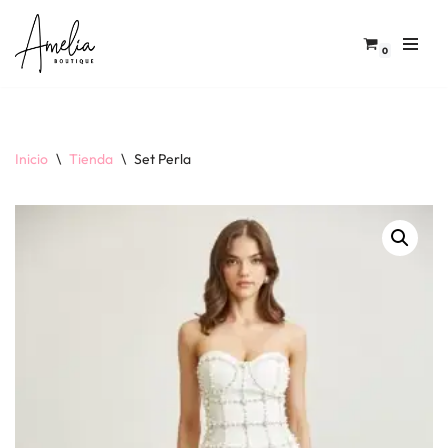
Saltar
0
al
contenido
Inicio
\
Tienda
\
Set Perla