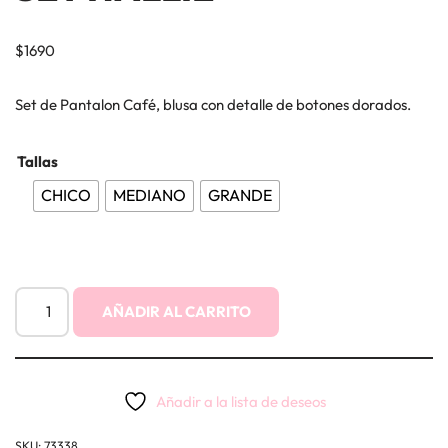
$
1690
Set de Pantalon Café, blusa con detalle de botones dorados.
Tallas
CHICO
MEDIANO
GRANDE
AÑADIR AL CARRITO
Añadir a la lista de deseos
SKU:
73338