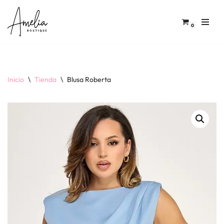
Saltar
0
al
contenido
Inicio
\
Tienda
\
Blusa Roberta