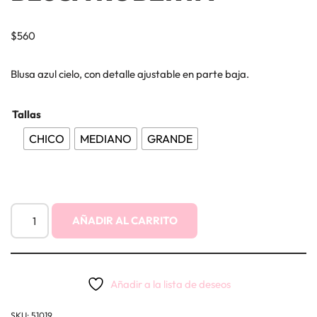
$
560
Blusa azul cielo, con detalle ajustable en parte baja.
Tallas
CHICO
MEDIANO
GRANDE
AÑADIR AL CARRITO
Añadir a la lista de deseos
SKU:
51019