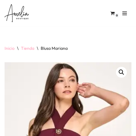
Saltar
0
al
contenido
Inicio
\
Tienda
\
Blusa Mariana