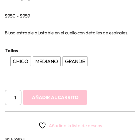
$
950
-
$
959
Blusa estraple ajustable en el cuello con detalles de espirales.
Tallas
CHICO
MEDIANO
GRANDE
AÑADIR AL CARRITO
Añadir a la lista de deseos
SKU:
55828