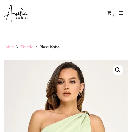
Saltar
0
al
contenido
Inicio
\
Tienda
\
Blusa Katte