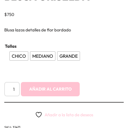
$
750
Blusa lazos detalles de flor bordado
Tallas
CHICO
MEDIANO
GRANDE
AÑADIR AL CARRITO
Añadir a la lista de deseos
SKU:
31471