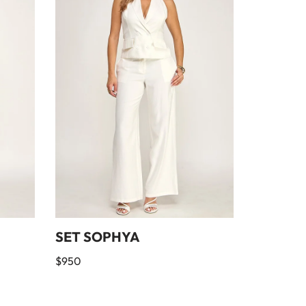
SET SOPHYA
BLUSA 
$
950
$
420