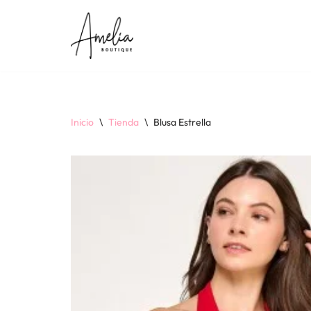
Saltar
al
contenido
Inicio
\
Tienda
\
Blusa Estrella