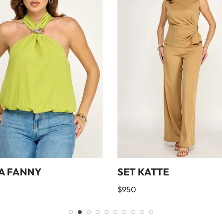
A FANNY
SET KATTE
$
950