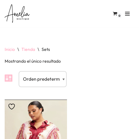
Saltar
0
al
contenido
Inicio
\
Tienda
\
Sets
Mostrando el único resultado