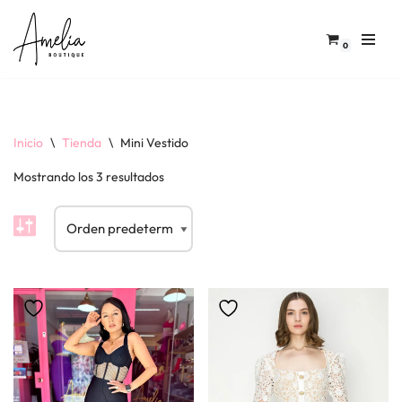
Saltar
0
al
contenido
Inicio
\
Tienda
\
Mini Vestido
Mostrando los 3 resultados